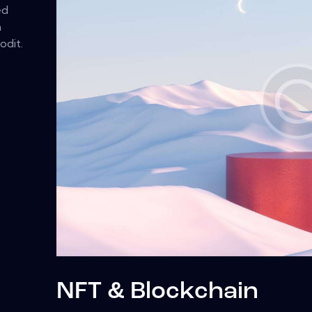
ed
m
odit.
NFT & Blockchain