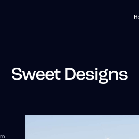
H
Sweet Designs
tem