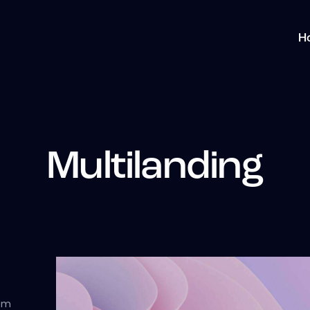
H
Multilanding
tem