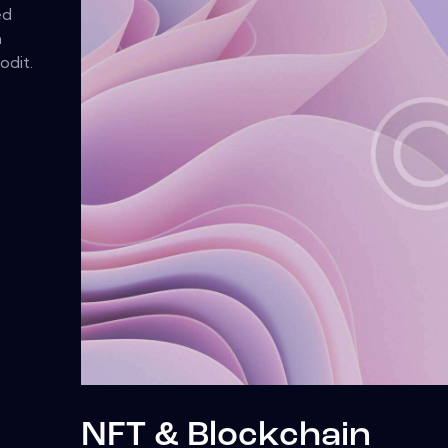
ed
m
odit.
NFT & Blockchain