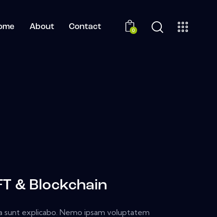
ome
About
Contact
0
T & Blockchain
a sunt explicabo. Nemo ipsam voluptatem