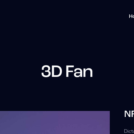
H
3D Fan
NF
Dict