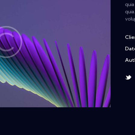
quia
quia
volu
Clie
Dat
Aut